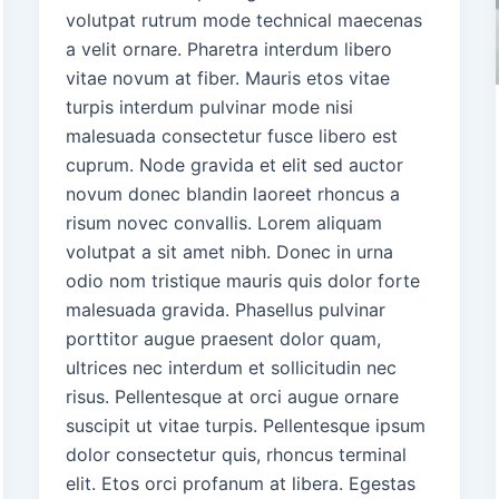
c
volutpat rutrum mode technical maecenas
a
a velit ornare. Pharetra interdum libero
l
vitae novum at fiber. Mauris etos vitae
turpis interdum pulvinar mode nisi
malesuada consectetur fusce libero est
cuprum. Node gravida et elit sed auctor
novum donec blandin laoreet rhoncus a
risum novec convallis. Lorem aliquam
volutpat a sit amet nibh. Donec in urna
odio nom tristique mauris quis dolor forte
malesuada gravida. Phasellus pulvinar
porttitor augue praesent dolor quam,
ultrices nec interdum et sollicitudin nec
risus. Pellentesque at orci augue ornare
suscipit ut vitae turpis. Pellentesque ipsum
dolor consectetur quis, rhoncus terminal
elit. Etos orci profanum at libera. Egestas