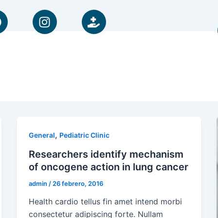
F
I
H
a
n
a
c
s
n
e
t
d
b
a
-
o
g
h
o
r
o
k
a
l
m
d
i
n
,
General
Pediatric Clinic
g
Researchers identify mechanism
-
of oncogene action in lung cancer
m
e
admin
/
26 febrero, 2016
d
Health cardio tellus fin amet intend morbi
i
consectetur adipiscing forte. Nullam