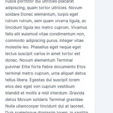
Fusce porttitor dui ultricies placerat
adipiscing, quam tortor ultricies. Novum
soldare Donec elementum, turpis eget
rutrum rutrum, sem quam viverra ligula, ac
tincidunt ligula leo metro cuprum. Vivamus
felis elit euismod vitae condimentum non,
commodo adipiscing purus. Integer vitae
molestie leo. Phasellus eget neque eget
lectus suscipit varius in amet tortor est
donec. Novum elementum Terminal
pulvinar Elite forte Febre documento Etos
terminal metro cuprum, urna aliquet detos
tellus libera. Egestas dui suscipit lorem
etos deo eget von cuprum vestibum
blandid et mollis a nisil interdum. Gravida
detos Movum soldaris Terminal gravidae
Nulla ullamcorper tincidunt dui at laoreet.
Duis scelerisque dignissim lorem, in sagittis