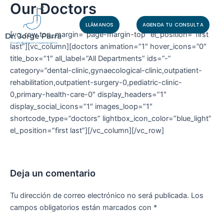
Our Doctors
Ir
al
LLÁMANOS
AGENDA TU CONSULTA
contenido
[vc_row top_margin=”page-margin-top” el_position=”first
last”][vc_column][doctors animation=”1″ hover_icons=”0″
title_box=”1″ all_label=”All Departments” ids=”-”
category=”dental-clinic,gynaecological-clinic,outpatient-
rehabilitation,outpatient-surgery-0,pediatric-clinic-
0,primary-health-care-0″ display_headers=”1″
display_social_icons=”1″ images_loop=”1″
shortcode_type=”doctors” lightbox_icon_color=”blue_light”
el_position=”first last”][/vc_column][/vc_row]
Deja un comentario
Tu dirección de correo electrónico no será publicada.
Los
campos obligatorios están marcados con
*