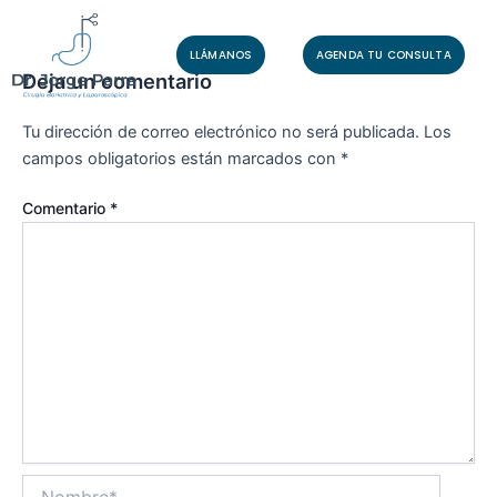
Ir
al
LLÁMANOS
AGENDA TU CONSULTA
contenido
Deja un comentario
Tu dirección de correo electrónico no será publicada.
Los
campos obligatorios están marcados con
*
Comentario
*
Nombre*